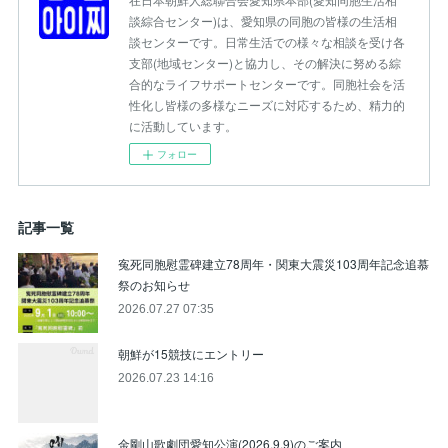
談綜合センター)は、愛知県の同胞の皆様の生活相
談センターです。日常生活での様々な相談を受け各
支部(地域センター)と協力し、その解決に努める綜
合的なライフサポートセンターです。同胞社会を活
性化し皆様の多様なニーズに対応するため、精力的
に活動しています。
フォロー
記事一覧
寃死同胞慰霊碑建立78周年・関東大震災103周年記念追慕
祭のお知らせ
2026.07.27 07:35
朝鮮が15競技にエントリー
2026.07.23 14:16
金剛山歌劇団愛知公演(2026.9.9)のご案内