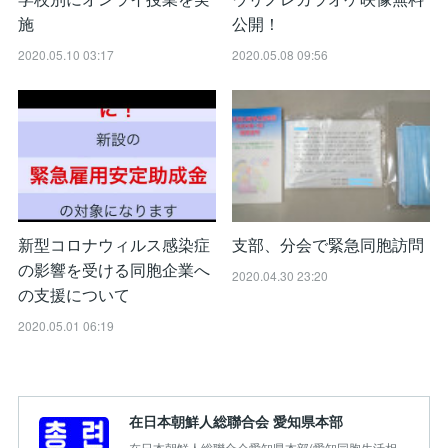
施
公開！
2020.05.10 03:17
2020.05.08 09:56
新型コロナウィルス感染症
支部、分会で緊急同胞訪問
の影響を受ける同胞企業へ
2020.04.30 23:20
の支援について
2020.05.01 06:19
在日本朝鮮人総聯合会 愛知県本部
在日本朝鮮人総聯合会愛知県本部(愛知同胞生活相