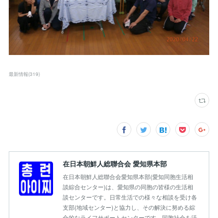
最新情報
(
319
)
在日本朝鮮人総聯合会 愛知県本部
在日本朝鮮人総聯合会愛知県本部(愛知同胞生活相
談綜合センター)は、愛知県の同胞の皆様の生活相
談センターです。日常生活での様々な相談を受け各
支部(地域センター)と協力し、その解決に努める綜
合的なライフサポートセンターです。同胞社会を活