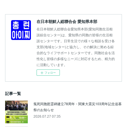
在日本朝鮮人総聯合会 愛知県本部
在日本朝鮮人総聯合会愛知県本部(愛知同胞生活相
談綜合センター)は、愛知県の同胞の皆様の生活相
談センターです。日常生活での様々な相談を受け各
支部(地域センター)と協力し、その解決に努める綜
合的なライフサポートセンターです。同胞社会を活
性化し皆様の多様なニーズに対応するため、精力的
に活動しています。
フォロー
記事一覧
寃死同胞慰霊碑建立78周年・関東大震災103周年記念追慕
祭のお知らせ
2026.07.27 07:35