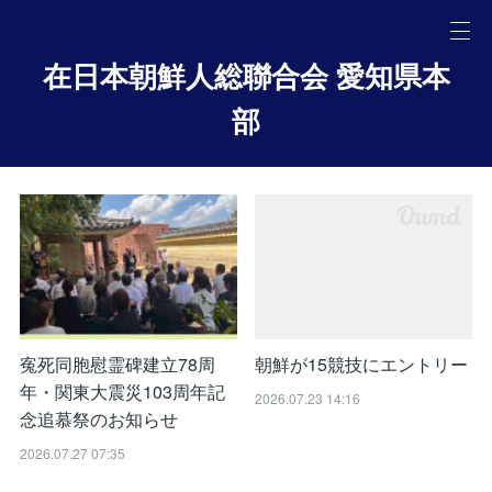
在日本朝鮮人総聯合会 愛知県本
部
寃死同胞慰霊碑建立78周
朝鮮が15競技にエントリー
年・関東大震災103周年記
2026.07.23 14:16
念追慕祭のお知らせ
2026.07.27 07:35