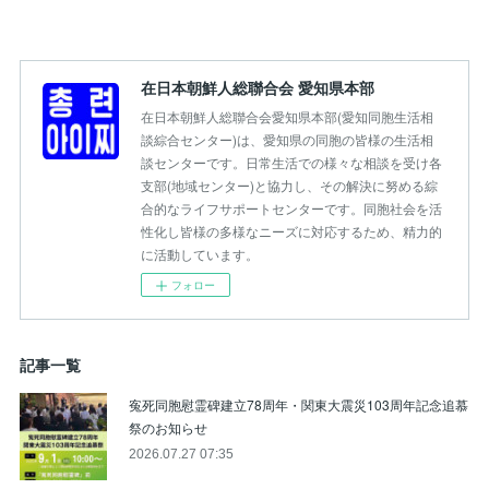
在日本朝鮮人総聯合会 愛知県本部
在日本朝鮮人総聯合会愛知県本部(愛知同胞生活相
談綜合センター)は、愛知県の同胞の皆様の生活相
談センターです。日常生活での様々な相談を受け各
支部(地域センター)と協力し、その解決に努める綜
合的なライフサポートセンターです。同胞社会を活
性化し皆様の多様なニーズに対応するため、精力的
に活動しています。
フォロー
記事一覧
寃死同胞慰霊碑建立78周年・関東大震災103周年記念追慕
祭のお知らせ
2026.07.27 07:35