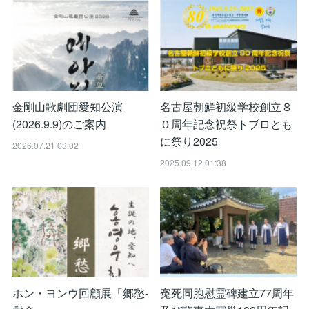
金剛山歌劇団愛知公演
名古屋朝鮮初級学校創立８
(2026.9.9)のご案内
０周年記念祝祭トブロとも
に祭り2025
2026.07.21 03:02
2025.09.12 01:38
ホン・ヨンウ回顧展「郷愁-
寃死同胞慰霊碑建立77周年