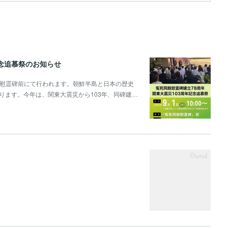
記念追慕祭のお知らせ
堂広場,慰霊碑前にて行われます。朝鮮半島と日本の歴史
ります。今年は、関東大震災から103年、同碑建…