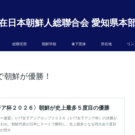
在日本朝鮮人総聯合会 愛知県本
総聯支部
朝鮮学校
傘下団体
所在地
リン
で朝鮮が優勝！
アジア杯２０２６〉朝鮮が史上最多５度目の優勝
ー連盟）Ｕ17女子アジアカップ２０２６（Ｕ17女子アジア杯）の決勝が
行われ、朝鮮代表が日本に５ー１で勝利し、史上最多となる同大会５度目
が同大