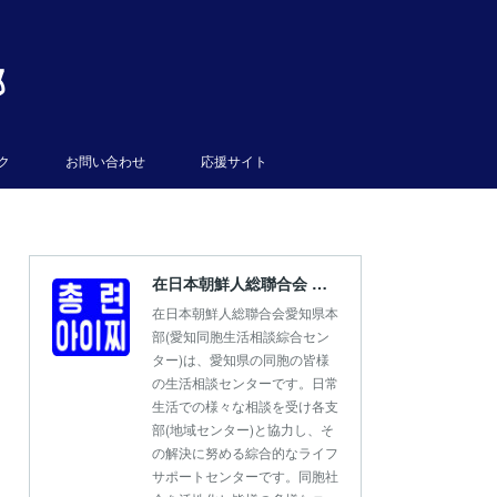
部
ク
お問い合わせ
応援サイト
在日本朝鮮人総聯合会 愛知県本部
在日本朝鮮人総聯合会愛知県本
部(愛知同胞生活相談綜合セン
ター)は、愛知県の同胞の皆様
の生活相談センターです。日常
生活での様々な相談を受け各支
部(地域センター)と協力し、そ
の解決に努める綜合的なライフ
サポートセンターです。同胞社