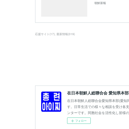
朝鮮新報
応援サイト
(
17
)
最新情報
(
319
)
在日本朝鮮人総聯合会 愛知県本部
在日本朝鮮人総聯合会愛知県本部(愛知
す。日常生活での様々な相談を受け各支
ンターです。同胞社会を活性化し皆様
フォロー