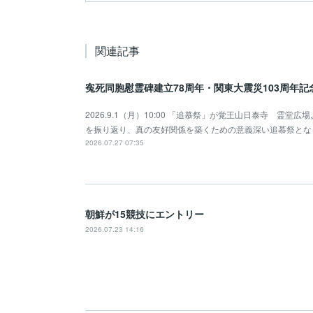
関連記事
寃死同胞慰霊碑建立78周年・関東大震災103周年
2026.9.1（月）10:00 「追慕祭」が覚王山日泰寺 霊
を振り返り、真の友好関係を築くための意義深い追慕祭とな
2026.07.27 07:35
朝鮮が15競技にエントリー
2026.07.23 14:16