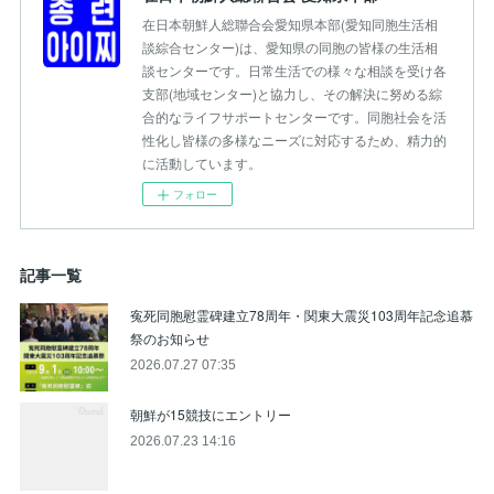
在日本朝鮮人総聯合会愛知県本部(愛知同胞生活相
談綜合センター)は、愛知県の同胞の皆様の生活相
談センターです。日常生活での様々な相談を受け各
支部(地域センター)と協力し、その解決に努める綜
合的なライフサポートセンターです。同胞社会を活
性化し皆様の多様なニーズに対応するため、精力的
に活動しています。
フォロー
記事一覧
寃死同胞慰霊碑建立78周年・関東大震災103周年記念追慕
祭のお知らせ
2026.07.27 07:35
朝鮮が15競技にエントリー
2026.07.23 14:16