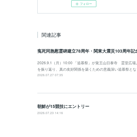
フォロー
関連記事
寃死同胞慰霊碑建立78周年・関東大震災103周年
2026.9.1（月）10:00 「追慕祭」が覚王山日泰寺 霊
を振り返り、真の友好関係を築くための意義深い追慕祭とな
2026.07.27 07:35
朝鮮が15競技にエントリー
2026.07.23 14:16