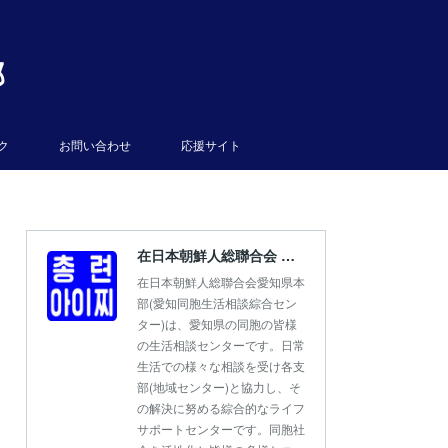
部
ク
お問い合わせ
応援サイト
在日本朝鮮人総聯合会 愛知県本部
在日本朝鮮人総聯合会愛知県本
部(愛知同胞生活相談綜合セン
ター)は、愛知県の同胞の皆様
の生活相談センターです。日常
生活での様々な相談を受け各支
部(地域センター)と協力し、そ
の解決に努める綜合的なライフ
サポートセンターです。同胞社