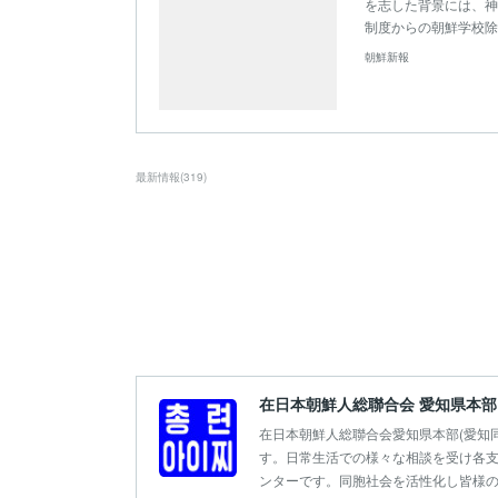
を志した背景には、神
制度からの朝鮮学校除
朝鮮新報
最新情報
(
319
)
在日本朝鮮人総聯合会 愛知県本部
在日本朝鮮人総聯合会愛知県本部(愛知
す。日常生活での様々な相談を受け各支
ンターです。同胞社会を活性化し皆様