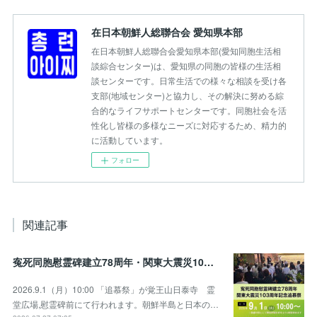
在日本朝鮮人総聯合会 愛知県本部
在日本朝鮮人総聯合会愛知県本部(愛知同胞生活相
談綜合センター)は、愛知県の同胞の皆様の生活相
談センターです。日常生活での様々な相談を受け各
支部(地域センター)と協力し、その解決に努める綜
合的なライフサポートセンターです。同胞社会を活
性化し皆様の多様なニーズに対応するため、精力的
に活動しています。
フォロー
関連記事
寃死同胞慰霊碑建立78周年・関東大震災103周年記念追慕祭のお知らせ
2026.9.1（月）10:00 「追慕祭」が覚王山日泰寺 霊
堂広場,慰霊碑前にて行われます。朝鮮半島と日本の…