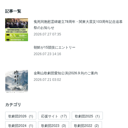
記事一覧
寃死同胞慰霊碑建立78周年・関東大震災103周年記念追慕
祭のお知らせ
2026.07.27 07:35
朝鮮が15競技にエントリー
2026.07.23 14:16
金剛山歌劇団愛知公演(2026.9.9)のご案内
2026.07.21 03:02
カテゴリ
歌劇団2026
(
1
)
応援サイト
(
17
)
歌劇団2025
(
1
)
歌劇団2024
(
1
)
歌劇団2023
(
3
)
歌劇団2022
(
2
)