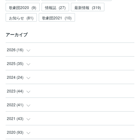
歌劇団2020
(
9
)
情報誌
(
27
)
最新情報
(
319
)
お知らせ
(
81
)
歌劇団2021
(
10
)
アーカイブ
2026
(
16
)
(
3
)
2025
(
35
)
(
2
)
(
3
)
2024
(
24
)
(
2
)
(
2
)
(
3
)
2023
(
44
)
(
3
)
(
8
)
(
3
)
(
3
)
2022
(
41
)
(
2
)
(
8
)
(
2
)
(
3
)
(
1
)
2021
(
43
)
(
4
)
(
2
)
(
3
)
(
6
)
(
2
)
(
5
)
2020
(
93
)