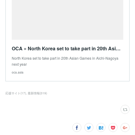
OCA » North Korea set to take part in 20th Asian Games in Aichi-Nagoya next year
North Korea set to take part in 20th Asian Games in Aichi-Nagoya
next year
oca.asia
応援サイト
(
17
)
最新情報
(
319
)