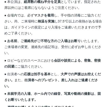
● 本公演は、
総席数の概ね半分を定員
としています。指定された
席以外にはご着席にならないようご注意ください。
● 会場内では、必ず
マスクを着用
し、手や指の消毒にご協力くだ
さい。尚、ご来場時に
検温を実施
し37.5℃以上の発熱がある場合
は、ガイドラインの規定により入場をご遠慮いただきますので予
めご了承ください。
●
お名前、ご連絡先がご不明な方のご入場はお断り
いたします。
ご来場者の変更、連絡先の追記等は、受付に必ずお申し出くださ
い。
● ロビーなどのスペースにおける
会話や談笑による、密集、密接
の回避
にご協力ください。
● 出演者への
応援は拍手を基本
とし、
大声での声援はお控えくだ
さい。
また、
出演者へのプレゼント、差し入れはご遠慮くださ
い。
●
未就学児の入場、ホール内での録音、写真や動画の撮影は、固
くお断りいたします。