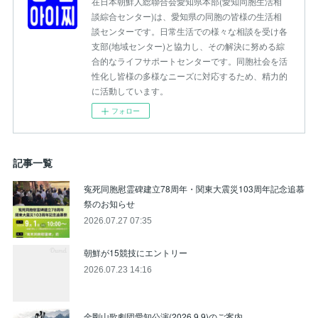
在日本朝鮮人総聯合会愛知県本部(愛知同胞生活相
談綜合センター)は、愛知県の同胞の皆様の生活相
談センターです。日常生活での様々な相談を受け各
支部(地域センター)と協力し、その解決に努める綜
合的なライフサポートセンターです。同胞社会を活
性化し皆様の多様なニーズに対応するため、精力的
に活動しています。
フォロー
記事一覧
寃死同胞慰霊碑建立78周年・関東大震災103周年記念追慕
祭のお知らせ
2026.07.27 07:35
朝鮮が15競技にエントリー
2026.07.23 14:16
金剛山歌劇団愛知公演(2026.9.9)のご案内