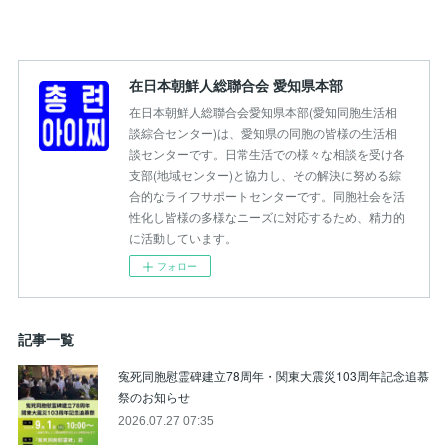
在日本朝鮮人総聯合会 愛知県本部
在日本朝鮮人総聯合会愛知県本部(愛知同胞生活相
談綜合センター)は、愛知県の同胞の皆様の生活相
談センターです。日常生活での様々な相談を受け各
支部(地域センター)と協力し、その解決に努める綜
合的なライフサポートセンターです。同胞社会を活
性化し皆様の多様なニーズに対応するため、精力的
に活動しています。
フォロー
記事一覧
寃死同胞慰霊碑建立78周年・関東大震災103周年記念追慕
祭のお知らせ
2026.07.27 07:35