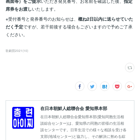
画面等）をご提示
いただき発見番号、お名前を確認した後、
指定
席券をお渡し
いたします。
※受付番号と発券番号のお知らせは、
概ね2日以内に送らせていた
だく予定
ですが、若干前後する場合もございますので予めご了承
ください。
歌劇団2021
(
10
)
在日本朝鮮人総聯合会 愛知県本部
在日本朝鮮人総聯合会愛知県本部(愛知同胞生活相
談綜合センター)は、愛知県の同胞の皆様の生活相
談センターです。日常生活での様々な相談を受け各
支部(地域センター)と協力し、その解決に努める綜