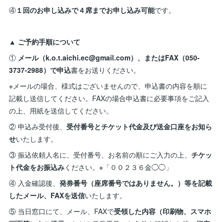
④
１回のお申し込みで４席までお申し込み可能
です。
▲ ご予約手順について
①
メール（k.o.t.aichi.ec@gmail.com）、またはFAX（050-
3737-2988）で申込
書をお送りください。
※メールの場合、様式はございませんので、申込書の内容を順に
記載し送信してください。FAXの場合申込書に必要事項をご記入
の上、用紙を送信してください。
② 申込み受付後、
受付番号とチケット代金及び送金口座をお知ら
せ
いたします。
③ 振込依頼人名に、受付番号、お名前の順にご入力の上、
チケッ
ト代金をお振込み
ください。※「００２３６金◯◯」
④ 入金確認後、
発券番号（座席番号ではありません。）等を記載
したメール、FAXを送信
いたします。
⑤ 当日窓口にて、メール、FAXで
受領した内容（印刷物、スマホ