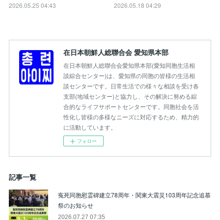
2026.05.25 04:43
2026.05.18 04:29
在日本朝鮮人総聯合会 愛知県本部
在日本朝鮮人総聯合会愛知県本部(愛知同胞生活相
談綜合センター)は、愛知県の同胞の皆様の生活相
談センターです。日常生活での様々な相談を受け各
支部(地域センター)と協力し、その解決に努める綜
合的なライフサポートセンターです。同胞社会を活
性化し皆様の多様なニーズに対応するため、精力的
に活動しています。
フォロー
記事一覧
寃死同胞慰霊碑建立78周年・関東大震災103周年記念追慕
祭のお知らせ
2026.07.27 07:35