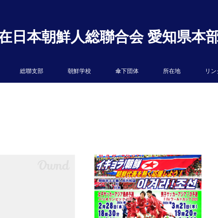
在日本朝鮮人総聯合会 愛知県本
総聯支部
朝鮮学校
傘下団体
所在地
リン