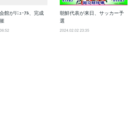
館がﾘﾆｭｰｱﾙ、完成
朝鮮代表が来日、サッカー予
催
選
06:52
2024.02.02 23:35