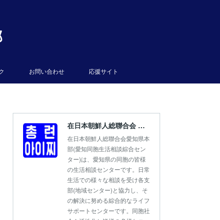
部
ク
お問い合わせ
応援サイト
在日本朝鮮人総聯合会 愛知県本部
在日本朝鮮人総聯合会愛知県本
部(愛知同胞生活相談綜合セン
ター)は、愛知県の同胞の皆様
の生活相談センターです。日常
生活での様々な相談を受け各支
部(地域センター)と協力し、そ
の解決に努める綜合的なライフ
サポートセンターです。同胞社