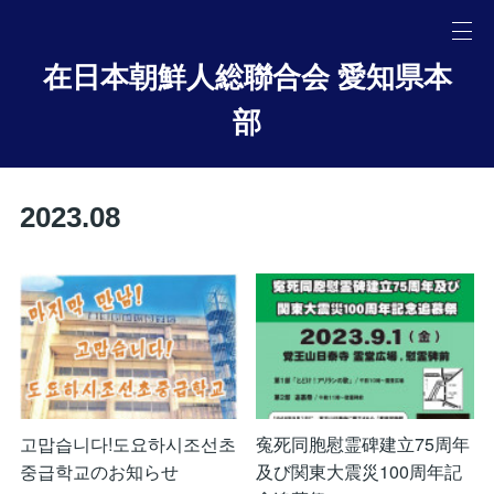
在日本朝鮮人総聯合会 愛知県本
部
2023
.
08
고맙습니다!도요하시조선초
寃死同胞慰霊碑建立75周年
중급학교のお知らせ
及び関東大震災100周年記