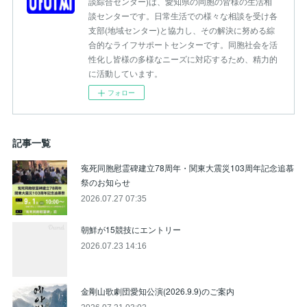
談綜合センター)は、愛知県の同胞の皆様の生活相
談センターです。日常生活での様々な相談を受け各
支部(地域センター)と協力し、その解決に努める綜
合的なライフサポートセンターです。同胞社会を活
性化し皆様の多様なニーズに対応するため、精力的
に活動しています。
フォロー
記事一覧
寃死同胞慰霊碑建立78周年・関東大震災103周年記念追慕
祭のお知らせ
2026.07.27 07:35
朝鮮が15競技にエントリー
2026.07.23 14:16
金剛山歌劇団愛知公演(2026.9.9)のご案内