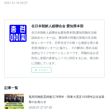
2021.01.16 03:37
在日本朝鮮人総聯合会 愛知県本部
在日本朝鮮人総聯合会愛知県本部(愛知同胞生活相
談綜合センター)は、愛知県の同胞の皆様の生活相
談センターです。日常生活での様々な相談を受け各
支部(地域センター)と協力し、その解決に努める綜
合的なライフサポートセンターです。同胞社会を活
性化し皆様の多様なニーズに対応するため、精力的
に活動しています。
フォロー
記事一覧
寃死同胞慰霊碑建立78周年・関東大震災103周年記念追慕
祭のお知らせ
2026.07.27 07:35