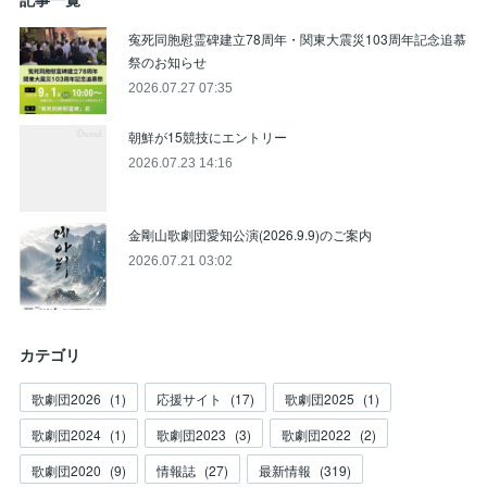
記事一覧
寃死同胞慰霊碑建立78周年・関東大震災103周年記念追慕
祭のお知らせ
2026.07.27 07:35
朝鮮が15競技にエントリー
2026.07.23 14:16
金剛山歌劇団愛知公演(2026.9.9)のご案内
2026.07.21 03:02
カテゴリ
歌劇団2026
(
1
)
応援サイト
(
17
)
歌劇団2025
(
1
)
歌劇団2024
(
1
)
歌劇団2023
(
3
)
歌劇団2022
(
2
)
歌劇団2020
(
9
)
情報誌
(
27
)
最新情報
(
319
)