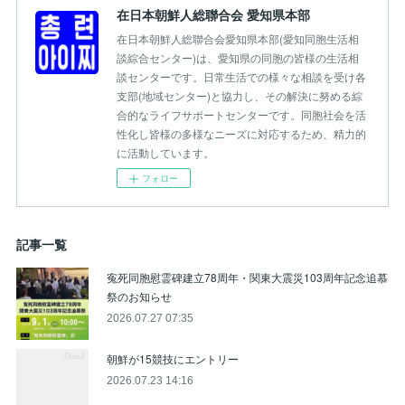
在日本朝鮮人総聯合会 愛知県本部
在日本朝鮮人総聯合会愛知県本部(愛知同胞生活相
談綜合センター)は、愛知県の同胞の皆様の生活相
談センターです。日常生活での様々な相談を受け各
支部(地域センター)と協力し、その解決に努める綜
合的なライフサポートセンターです。同胞社会を活
性化し皆様の多様なニーズに対応するため、精力的
に活動しています。
フォロー
記事一覧
寃死同胞慰霊碑建立78周年・関東大震災103周年記念追慕
祭のお知らせ
2026.07.27 07:35
朝鮮が15競技にエントリー
2026.07.23 14:16