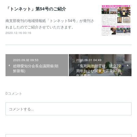
「トンネット」第54号のご紹介
南支部発刊の地域情報紙「トンネット54号」が発刊さ
れましたのでご紹介させていただきます。
2020.12.16 00:16
2020.09.02 09:53
2020.09.01 04:49
総聯愛知分会長会議開催(朝
「寃死同胞慰霊碑」建立72
鮮新報)
周年および関東大震災97周
年追慕祭
0
コメント