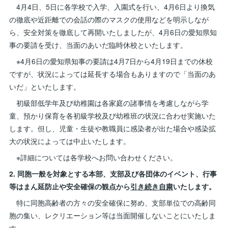
4月4日、5日に各学校で入学、入園式を行い、4月6日より換気
の徹底や近距離での会話の際のマスクの使用などを明示しなが
ら、安全対策を徹底して再開いたしましたが、4月6日の愛知県知
事の要請を受け、当面のあいだ臨時休校といたします。
※4月6日の愛知県知事の要請は4月7日から4月19日までの休校
ですが、状況によっては延長する場合もありますので「当面のあ
いだ」といたします。
初級部低学年及び幼稚園は各家庭の諸事情を考慮しながら学
童、預かり保育を各初級学校及び幼稚班の状況に合わせ実施いた
します。但し、児童・生徒や教職員に感染者が出た場合や感染拡
大の状況によっては中止いたします。
※詳細については各学校へお問い合わせください。
2. 同胞一般を対象とする本部、支部及び各団体のイベント、行事
等はまん延防止や安全確保の観点から
引き続き自粛
いたします。
特に同胞高齢者の方々の安全確保に努め、支部単位での高齢同
胞の集い、レクリエーション等は当面開催しないことにいたしま