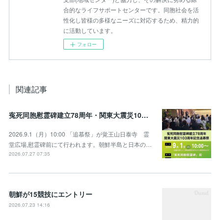
合的なライフサポートセンターです。同胞社会を活
性化し皆様の多様なニーズに対応するため、精力的
に活動しています。
フォロー
関連記事
寃死同胞慰霊碑建立78周年・関東大震災103周年記念追慕祭のお知らせ
2026.9.1（月）10:00 「追慕祭」が覚王山日泰寺 霊
堂広場,慰霊碑前にて行われます。朝鮮半島と日本の…
2026.07.27 07:35
朝鮮が15競技にエントリー
2026.07.23 14:16