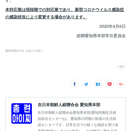
す。
本対応策は現段階での対応策であり、新型コロナウイルス感染症
の感染状況により変更する場合があります。
2020年4月6日
総聯愛知県本部常任委員会
最新情報
(
319
)
お知らせ
(
81
)
在日本朝鮮人総聯合会 愛知県本部
在日本朝鮮人総聯合会愛知県本部(愛知同胞生活相
談綜合センター)は、愛知県の同胞の皆様の生活相
談センターです。日常生活での様々な相談を受け各
支部(地域センター)と協力し、その解決に努める綜