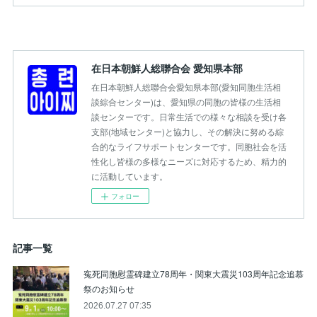
在日本朝鮮人総聯合会 愛知県本部
在日本朝鮮人総聯合会愛知県本部(愛知同胞生活相
談綜合センター)は、愛知県の同胞の皆様の生活相
談センターです。日常生活での様々な相談を受け各
支部(地域センター)と協力し、その解決に努める綜
合的なライフサポートセンターです。同胞社会を活
性化し皆様の多様なニーズに対応するため、精力的
に活動しています。
フォロー
記事一覧
寃死同胞慰霊碑建立78周年・関東大震災103周年記念追慕
祭のお知らせ
2026.07.27 07:35