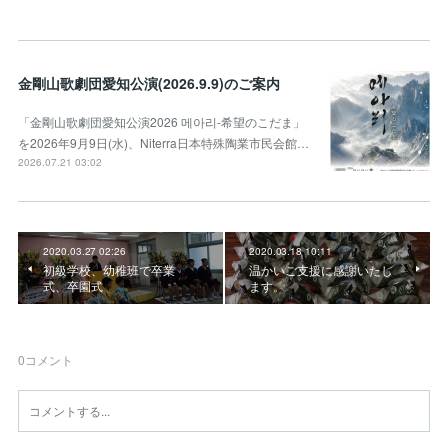
金剛山歌劇団愛知公演(2026.9.9)のご案内
「金剛山歌劇団愛知公演2026 메아리-希望のこだま」
を2026年9月9日(水)、Niterra日本特殊陶業市民会館…
2026.07.21 03:02
2020.03.27 02:26
2020.03.18 10:11
初級学校、幼稚班で卒業
温かいご支援に感謝いたし
式、卒園式
ます。
0
コメント