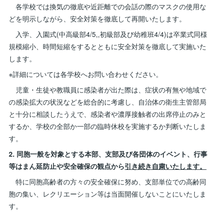
各学校では換気の徹底や近距離での会話の際のマスクの使用な
どを明示しながら、安全対策を徹底して再開いたします。
入学、入園式(中高級部4/5,,初級部及び幼稚班4/4)は卒業式同様
規模縮小、時間短縮をするとともに安全対策を徹底して実施いた
します。
※詳細については各学校へお問い合わせください。
児童・生徒や教職員に感染者が出た際は、症状の有無や地域で
の感染拡大の状況などを総合的に考慮し、自治体の衛生主管部局
と十分に相談したうえで、感染者や濃厚接触者の出席停止のみと
するか、学校の全部か一部の臨時休校を実施するか判断いたしま
す。
2. 同胞一般を対象とする本部、支部及び各団体のイベント、行事
等はまん延防止や安全確保の観点から
引き続き自粛いたします。
特に同胞高齢者の方々の安全確保に努め、支部単位での高齢同
胞の集い、レクリエーション等は当面開催しないことにいたしま
す。