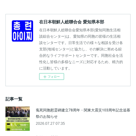
在日本朝鮮人総聯合会 愛知県本部
在日本朝鮮人総聯合会愛知県本部(愛知同胞生活相
談綜合センター)は、愛知県の同胞の皆様の生活相
談センターです。日常生活での様々な相談を受け各
支部(地域センター)と協力し、その解決に努める綜
合的なライフサポートセンターです。同胞社会を活
性化し皆様の多様なニーズに対応するため、精力的
に活動しています。
フォロー
記事一覧
寃死同胞慰霊碑建立78周年・関東大震災103周年記念追慕
祭のお知らせ
2026.07.27 07:35