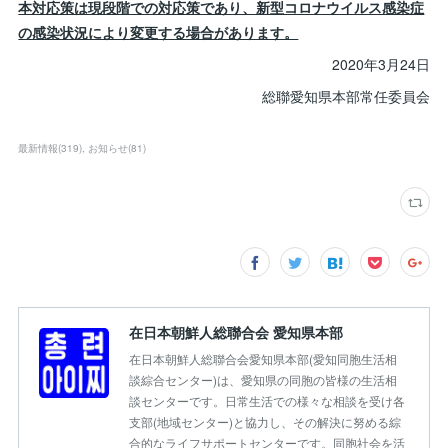
本対応策は現段階での対応策であり、新型コロナウイルス感染症
の感染状況により変更する場合があります。
2020年3月24日
総聯愛知県本部常任委員会
最新情報
(
319
)
お知らせ
(
81
)
在日本朝鮮人総聯合会 愛知県本部
在日本朝鮮人総聯合会愛知県本部(愛知同胞生活相
談綜合センター)は、愛知県の同胞の皆様の生活相
談センターです。日常生活での様々な相談を受け各
支部(地域センター)と協力し、その解決に努める綜
合的なライフサポートセンターです。同胞社会を活