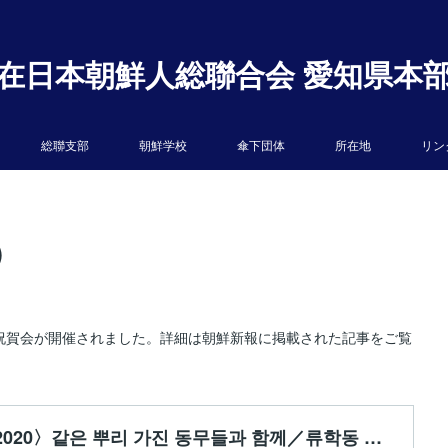
在日本朝鮮人総聯合会 愛知県本
総聯支部
朝鮮学校
傘下団体
所在地
リン
)
う祝賀会が開催されました。詳細は朝鮮新報に掲載された記事をご覧
〈스무살청년 2020〉같은 뿌리 가진 동무들과 함께／류학동 도까이