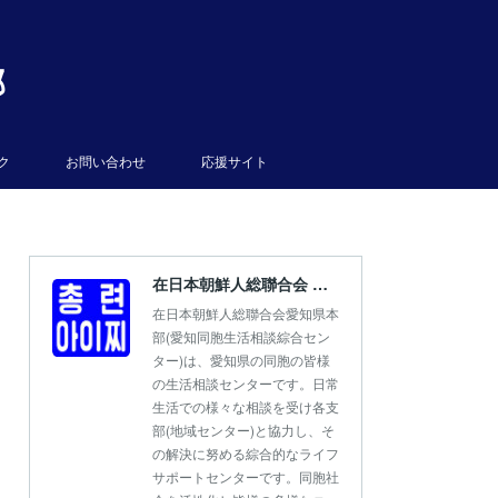
部
ク
お問い合わせ
応援サイト
在日本朝鮮人総聯合会 愛知県本部
在日本朝鮮人総聯合会愛知県本
部(愛知同胞生活相談綜合セン
ター)は、愛知県の同胞の皆様
の生活相談センターです。日常
生活での様々な相談を受け各支
部(地域センター)と協力し、そ
の解決に努める綜合的なライフ
サポートセンターです。同胞社