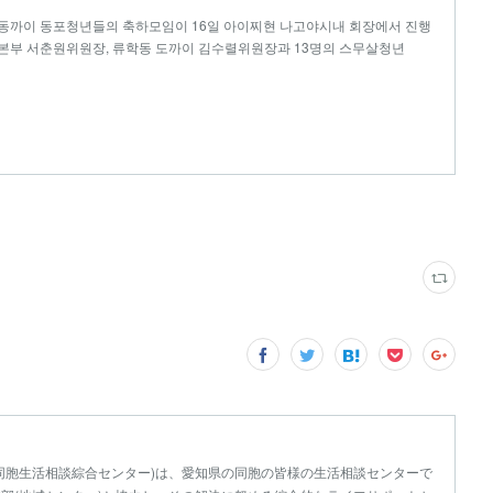
 동까이 동포청년들의 축하모임이 16일 아이찌현 나고야시내 회장에서 진행
본부 서춘원위원장, 류학동 도까이 김수렬위원장과 13명의 스무살청년
同胞生活相談綜合センター)は、愛知県の同胞の皆様の生活相談センターで