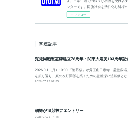
す。日常生活での様々な相談を受け各支
ンターです。同胞社会を活性化し皆様
フォロー
関連記事
寃死同胞慰霊碑建立78周年・関東大震災103周年
2026.9.1（月）10:00 「追慕祭」が覚王山日泰寺 霊
を振り返り、真の友好関係を築くための意義深い追慕祭とな
2026.07.27 07:35
朝鮮が15競技にエントリー
2026.07.23 14:16