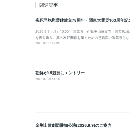
関連記事
寃死同胞慰霊碑建立78周年・関東大震災103周年
2026.9.1（月）10:00 「追慕祭」が覚王山日泰寺 霊
を振り返り、真の友好関係を築くための意義深い追慕祭とな
2026.07.27 07:35
朝鮮が15競技にエントリー
2026.07.23 14:16
金剛山歌劇団愛知公演(2026.9.9)のご案内