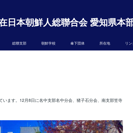
在日本朝鮮人総聯合会 愛知県本
総聯支部
朝鮮学校
傘下団体
所在地
リン
ています。12月8日に名中支部名中分会、猪子石分会、南支部笠寺