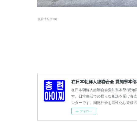
最新情報
(
319
)
在日本朝鮮人総聯合会 愛知県本部
在日本朝鮮人総聯合会愛知県本部(愛知
す。日常生活での様々な相談を受け各支
ンターです。同胞社会を活性化し皆様
フォロー