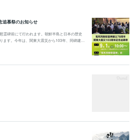
記念追慕祭のお知らせ
堂広場,慰霊碑前にて行われます。朝鮮半島と日本の歴史
ります。今年は、関東大震災から103年、同碑建…