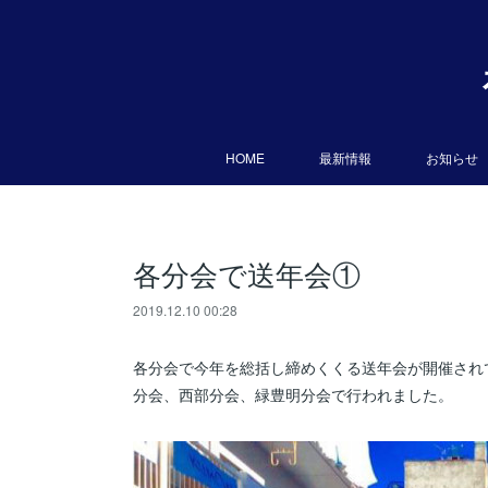
HOME
最新情報
お知らせ
各分会で送年会①
2019.12.10 00:28
各分会で今年を総括し締めくくる送年会が開催され
分会、西部分会、緑豊明分会で行われました。