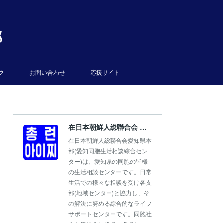
部
ク
お問い合わせ
応援サイト
在日本朝鮮人総聯合会 愛知県本部
在日本朝鮮人総聯合会愛知県本
部(愛知同胞生活相談綜合セン
ター)は、愛知県の同胞の皆様
の生活相談センターです。日常
生活での様々な相談を受け各支
部(地域センター)と協力し、そ
の解決に努める綜合的なライフ
サポートセンターです。同胞社