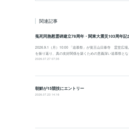
関連記事
寃死同胞慰霊碑建立78周年・関東大震災103周年
2026.9.1（月）10:00 「追慕祭」が覚王山日泰寺 霊
を振り返り、真の友好関係を築くための意義深い追慕祭とな
2026.07.27 07:35
朝鮮が15競技にエントリー
2026.07.23 14:16