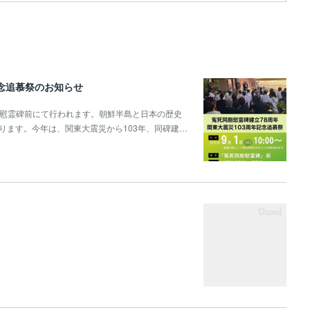
記念追慕祭のお知らせ
堂広場,慰霊碑前にて行われます。朝鮮半島と日本の歴史
ります。今年は、関東大震災から103年、同碑建…