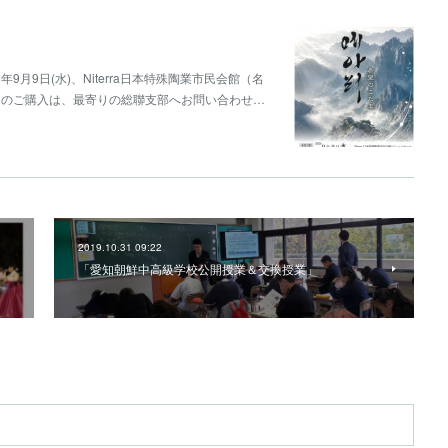
9月9日(水)、Niterra日本特殊陶業市民会館（名
トのご購入は、最寄りの総聯支部へお問い合わせ…
2019.10.31 09:22
「愛知朝鮮中高級学校公開授業＆交換授業」