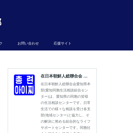
部
ク
お問い合わせ
応援サイト
在日本朝鮮人総聯合会 愛知県本部
在日本朝鮮人総聯合会愛知県本
部(愛知同胞生活相談綜合セン
ター)は、愛知県の同胞の皆様
の生活相談センターです。日常
生活での様々な相談を受け各支
部(地域センター)と協力し、そ
の解決に努める綜合的なライフ
サポートセンターです。同胞社