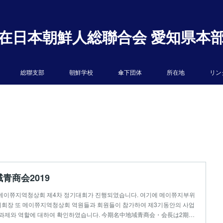
在日本朝鮮人総聯合会 愛知県本
総聯支部
朝鮮学校
傘下団体
所在地
リン
青商会2019
현메이쮸지역청상회 제4차 정기대회가 진행되였습니다. 여기에 메이쮸지부위
회장 또 메이쮸지역청상회 역원들과 회원들이 참가하여 제3기동안의 사업
 과제와 역할에 대하여 확인하였습니다. 今期名中地域青商会・会長は2期…