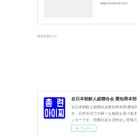
www.facebook.com
最新情報
(
319
)
在日本朝鮮人総聯合会 愛知県本部
在日本朝鮮人総聯合会愛知県本部(愛知
す。日常生活での様々な相談を受け各支
ンターです。同胞社会を活性化し皆様
フォロー