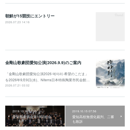
朝鮮が15競技にエントリー
2026.07.23 14:16
金剛山歌劇団愛知公演(2026.9.9)のご案内
「金剛山歌劇団愛知公演2026 메아리-希望のこだま」
を2026年9月9日(水)、Niterra日本特殊陶業市民会館…
2026.07.21 03:02
2019.10.16 01:50
2019.10.15 07:56
愛知県青商会第19回総会
愛知高校無償化裁判、二審
も敗訴