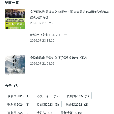
記事一覧
寃死同胞慰霊碑建立78周年・関東大震災103周年記念追慕
祭のお知らせ
2026.07.27 07:35
朝鮮が15競技にエントリー
2026.07.23 14:16
金剛山歌劇団愛知公演(2026.9.9)のご案内
2026.07.21 03:02
カテゴリ
歌劇団2026
(
1
)
応援サイト
(
17
)
歌劇団2025
(
1
)
歌劇団2024
(
1
)
歌劇団2023
(
3
)
歌劇団2022
(
2
)
歌劇団2020
(
9
)
情報誌
(
27
)
最新情報
(
319
)