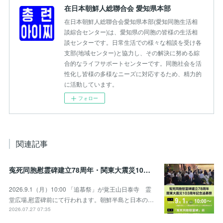
在日本朝鮮人総聯合会 愛知県本部
在日本朝鮮人総聯合会愛知県本部(愛知同胞生活相
談綜合センター)は、愛知県の同胞の皆様の生活相
談センターです。日常生活での様々な相談を受け各
支部(地域センター)と協力し、その解決に努める綜
合的なライフサポートセンターです。同胞社会を活
性化し皆様の多様なニーズに対応するため、精力的
に活動しています。
フォロー
関連記事
寃死同胞慰霊碑建立78周年・関東大震災103周年記念追慕祭のお知らせ
2026.9.1（月）10:00 「追慕祭」が覚王山日泰寺 霊
堂広場,慰霊碑前にて行われます。朝鮮半島と日本の…
2026.07.27 07:35