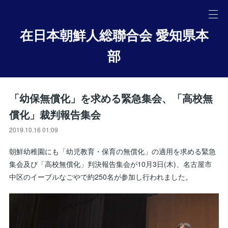
在日本朝鮮人総聯合会 愛知県本
部
「幼保無償化」を求める緊急集会、「高校無
償化」裁判報告集会
2019.10.16 01:09
朝鮮幼稚園にも「幼児教育・保育の無償化」の適用を求める緊急
集会及び「高校無償化」判決報告集会が10月3日(木)、名古屋市
中区のイーブルなごやで約250名が参加し行われました。