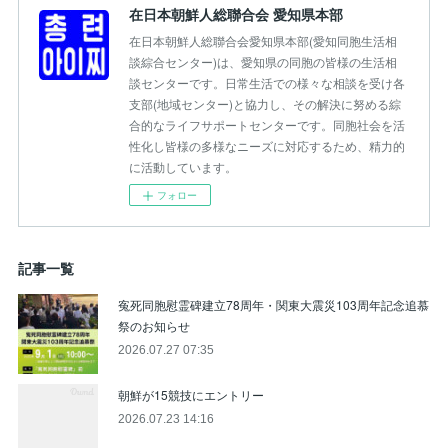
在日本朝鮮人総聯合会 愛知県本部
在日本朝鮮人総聯合会愛知県本部(愛知同胞生活相
談綜合センター)は、愛知県の同胞の皆様の生活相
談センターです。日常生活での様々な相談を受け各
支部(地域センター)と協力し、その解決に努める綜
合的なライフサポートセンターです。同胞社会を活
性化し皆様の多様なニーズに対応するため、精力的
に活動しています。
フォロー
記事一覧
寃死同胞慰霊碑建立78周年・関東大震災103周年記念追慕
祭のお知らせ
2026.07.27 07:35
朝鮮が15競技にエントリー
2026.07.23 14:16