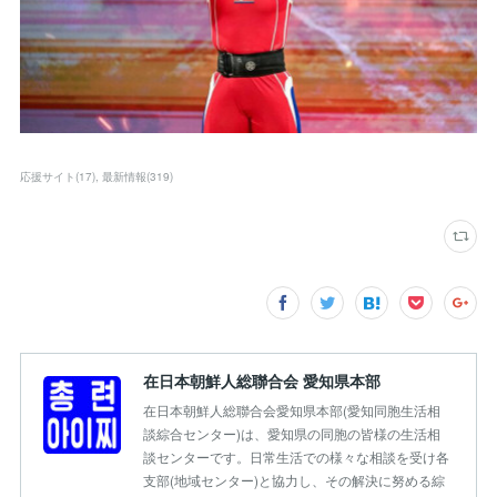
応援サイト
(
17
)
最新情報
(
319
)
在日本朝鮮人総聯合会 愛知県本部
在日本朝鮮人総聯合会愛知県本部(愛知同胞生活相
談綜合センター)は、愛知県の同胞の皆様の生活相
談センターです。日常生活での様々な相談を受け各
支部(地域センター)と協力し、その解決に努める綜