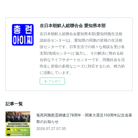
在日本朝鮮人総聯合会 愛知県本部
在日本朝鮮人総聯合会愛知県本部(愛知同胞生活相
談綜合センター)は、愛知県の同胞の皆様の生活相
談センターです。日常生活での様々な相談を受け各
支部(地域センター)と協力し、その解決に努める綜
合的なライフサポートセンターです。同胞社会を活
性化し皆様の多様なニーズに対応するため、精力的
に活動しています。
フォロー
記事一覧
寃死同胞慰霊碑建立78周年・関東大震災103周年記念追慕
祭のお知らせ
2026.07.27 07:35