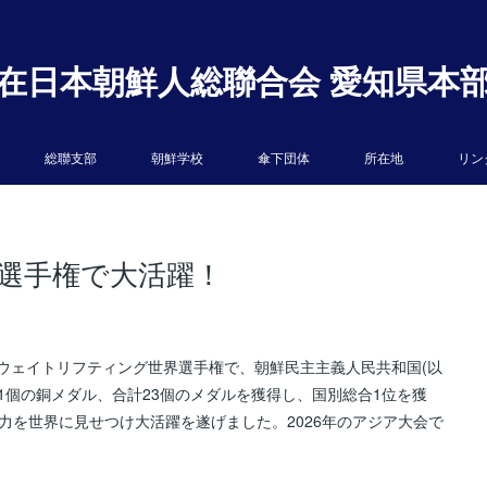
在日本朝鮮人総聯合会 愛知県本
総聯支部
朝鮮学校
傘下団体
所在地
リン
選手権で大活躍！
たウェイトリフティング世界選手権で、朝鮮民主主義人民共和国(以
、1個の銅メダル、合計23個のメダルを獲得し、国別総合1位を獲
力を世界に見せつけ大活躍を遂げました。2026年のアジア大会で