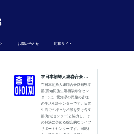
部
ク
お問い合わせ
応援サイト
在日本朝鮮人総聯合会 愛知県本部
在日本朝鮮人総聯合会愛知県本
部(愛知同胞生活相談綜合セン
ター)は、愛知県の同胞の皆様
の生活相談センターです。日常
生活での様々な相談を受け各支
部(地域センター)と協力し、そ
の解決に努める綜合的なライフ
サポートセンターです。同胞社