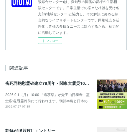
談綜合センター)は、愛知県の同胞の皆様の生活相
談センターです。日常生活での様々な相談を受け各
支部(地域センター)と協力し、その解決に努める綜
合的なライフサポートセンターです。同胞社会を活
性化し皆様の多様なニーズに対応するため、精力的
に活動しています。
フォロー
関連記事
寃死同胞慰霊碑建立78周年・関東大震災103周年記念追慕祭のお知らせ
2026.9.1（月）10:00 「追慕祭」が覚王山日泰寺 霊
堂広場,慰霊碑前にて行われます。朝鮮半島と日本の…
2026.07.27 07:35
朝鮮が15競技にエントリー