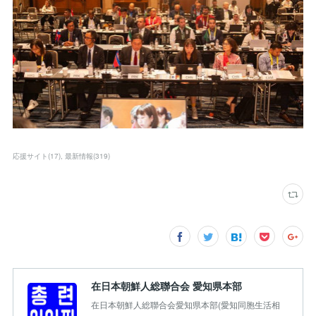
応援サイト
(
17
)
最新情報
(
319
)
在日本朝鮮人総聯合会 愛知県本部
在日本朝鮮人総聯合会愛知県本部(愛知同胞生活相