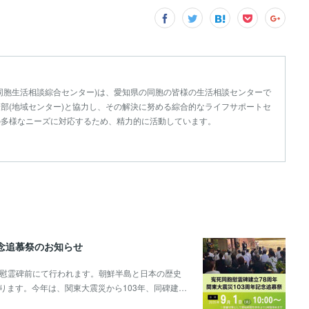
同胞生活相談綜合センター)は、愛知県の同胞の皆様の生活相談センターで
部(地域センター)と協力し、その解決に努める綜合的なライフサポートセ
の多様なニーズに対応するため、精力的に活動しています。
記念追慕祭のお知らせ
堂広場,慰霊碑前にて行われます。朝鮮半島と日本の歴史
ります。今年は、関東大震災から103年、同碑建…