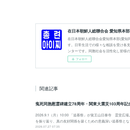
在日本朝鮮人総聯合会 愛知県本部
在日本朝鮮人総聯合会愛知県本部(愛知
す。日常生活での様々な相談を受け各支
ンターです。同胞社会を活性化し皆様
フォロー
関連記事
寃死同胞慰霊碑建立78周年・関東大震災103周年
2026.9.1（月）10:00 「追慕祭」が覚王山日泰寺 霊
を振り返り、真の友好関係を築くための意義深い追慕祭とな
2026.07.27 07:35