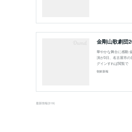
華やかな舞台に感動 金
演が3日、名古屋市の
グインすれば閲覧で
朝鮮新報
最新情報
(
319
)