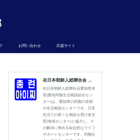
部
ク
お問い合わせ
応援サイト
在日本朝鮮人総聯合会 愛知県本部
在日本朝鮮人総聯合会愛知県本
部(愛知同胞生活相談綜合セン
ター)は、愛知県の同胞の皆様
の生活相談センターです。日常
生活での様々な相談を受け各支
部(地域センター)と協力し、そ
の解決に努める綜合的なライフ
サポートセンターです。同胞社