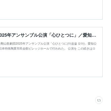
金剛山歌劇団2025年アンサンブル公演「心ひとつに」／愛知公演
剛山歌劇団2025年アンサンブル公演「心ひとつに(마음을 모아)」愛知公
日本特殊陶業市民会館ビレッジホールで行われた。 公演を この続きはロ