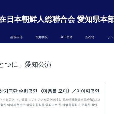
在日本朝鮮人総聯合会 愛知県本
総聯支部
朝鮮学校
傘下団体
所在地
リン
ひとつに」愛知公演
금강산가극단 순회공연 《마음을 모아》／아이찌공연
극단 순회공연 《마음을 모아》아이찌공연이 3일 日本特殊陶業市民会館(나고
. 총련 아이찌현본부 상임위원회를 중심으로 한 실행위원회가 주최한 공연