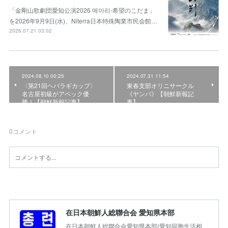
「金剛山歌劇団愛知公演2026 메아리-希望のこだま」
を2026年9月9日(水)、Niterra日本特殊陶業市民会館…
2026.07.21 03:02
2024.08.10 00:25
2024.07.31 11:54
〈第21回ヘバラギカップ〉
東春支部オリニサークル
名古屋初級がアベック優
《ヤンパ》【朝鮮新報記
勝！【朝鮮新報記事】
事】
0
コメント
在日本朝鮮人総聯合会 愛知県本部
在日本朝鮮人総聯合会愛知県本部(愛知同胞生活相