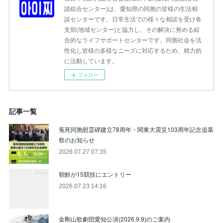
談綜合センター)は、愛知県の同胞の皆様の生活相
談センターです。日常生活での様々な相談を受け各
支部(地域センター)と協力し、その解決に努める綜
合的なライフサポートセンターです。同胞社会を活
性化し皆様の多様なニーズに対応するため、精力的
に活動しています。
フォロー
記事一覧
寃死同胞慰霊碑建立78周年・関東大震災103周年記念追慕
祭のお知らせ
2026.07.27 07:35
朝鮮が15競技にエントリー
2026.07.23 14:16
金剛山歌劇団愛知公演(2026.9.9)のご案内