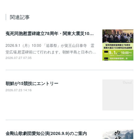
関連記事
寃死同胞慰霊碑建立78周年・関東大震災103周年記念追慕祭のお知らせ
2026.9.1（月）10:00 「追慕祭」が覚王山日泰寺 霊
堂広場,慰霊碑前にて行われます。朝鮮半島と日本の…
2026.07.27 07:35
朝鮮が15競技にエントリー
2026.07.23 14:16
金剛山歌劇団愛知公演(2026.9.9)のご案内