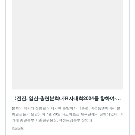
〈전진, 일신-총련분회대표자대회2024를 향하여-〉총련, 녀성동맹아이찌 분회일군들의 모임／총련, 녀성동맹아이찌현본부
분회의 력사와 전통을 되새기며 분발하자 《총련, 녀성동맹아이찌 분
회일군들의 모임》이 7월 28일 나고야초급 체육관에서 진행되였다. 여
기에 총련본부 서춘원위원장, 녀성동맹본부 신영애
조선신보