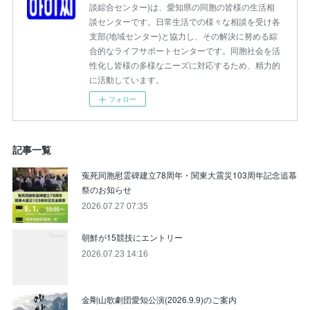
談綜合センター)は、愛知県の同胞の皆様の生活相
談センターです。日常生活での様々な相談を受け各
支部(地域センター)と協力し、その解決に努める綜
合的なライフサポートセンターです。同胞社会を活
性化し皆様の多様なニーズに対応するため、精力的
に活動しています。
フォロー
記事一覧
寃死同胞慰霊碑建立78周年・関東大震災103周年記念追慕
祭のお知らせ
2026.07.27 07:35
朝鮮が15競技にエントリー
2026.07.23 14:16
金剛山歌劇団愛知公演(2026.9.9)のご案内