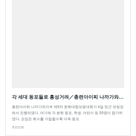
각 세대 동포들로 흥성거려／총련아이찌 나까가와지부 제9차 분회대항보링대회
총련아이찌 나까가와지부 제9차 분회대항보링대회가 4일 린근 보링장
에서 진행되였다. 여기에 각 분회 동포, 학생, 어린이 등 50명이 참가하
였다. 모임은 회수를 거듭할수록 더욱 동포
조선신보