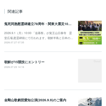
関連記事
寃死同胞慰霊碑建立78周年・関東大震災103周年記念追慕祭のお知らせ
2026.9.1（月）10:00 「追慕祭」が覚王山日泰寺 霊
堂広場,慰霊碑前にて行われます。朝鮮半島と日本の…
2026.07.27 07:35
朝鮮が15競技にエントリー
2026.07.23 14:16
金剛山歌劇団愛知公演(2026.9.9)のご案内