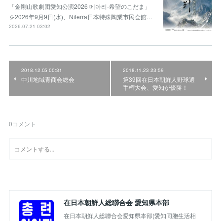
「金剛山歌劇団愛知公演2026 메아리-希望のこだま」
を2026年9月9日(水)、Niterra日本特殊陶業市民会館…
2026.07.21 03:02
2018.12.05 00:31
2018.11.23 23:59
中川地域青商会総会
第39回在日本朝鮮人野球選
手権大会、愛知が優勝！
0
コメント
在日本朝鮮人総聯合会 愛知県本部
在日本朝鮮人総聯合会愛知県本部(愛知同胞生活相