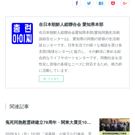
在日本朝鮮人総聯合会 愛知県本部
在日本朝鮮人総聯合会愛知県本部(愛知同胞生活相
談綜合センター)は、愛知県の同胞の皆様の生活相
談センターです。日常生活での様々な相談を受け各
支部(地域センター)と協力し、その解決に努める綜
合的なライフサポートセンターです。同胞社会を活
性化し皆様の多様なニーズに対応するため、精力的
に活動しています。
フォロー
関連記事
寃死同胞慰霊碑建立78周年・関東大震災103周年記念追慕祭のお知らせ
2026.9.1（月）10:00 「追慕祭」が覚王山日泰寺 霊