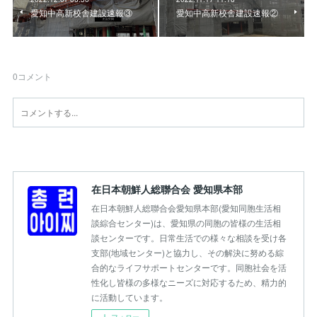
愛知中高新校舎建設速報③
愛知中高新校舎建設速報②
0
コメント
在日本朝鮮人総聯合会 愛知県本部
在日本朝鮮人総聯合会愛知県本部(愛知同胞生活相
談綜合センター)は、愛知県の同胞の皆様の生活相
談センターです。日常生活での様々な相談を受け各
支部(地域センター)と協力し、その解決に努める綜
合的なライフサポートセンターです。同胞社会を活
性化し皆様の多様なニーズに対応するため、精力的
に活動しています。