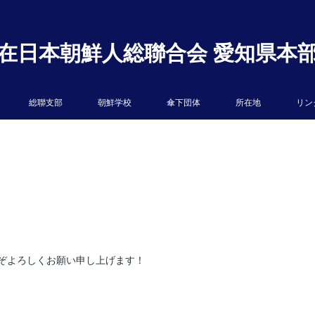
在日本朝鮮人総聯合会 愛知県本
総聯支部
朝鮮学校
傘下団体
所在地
リン
ぞよろしくお願い申し上げます！