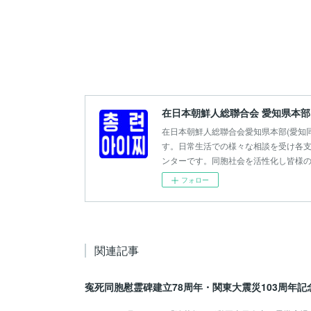
在日本朝鮮人総聯合会 愛知県本部
在日本朝鮮人総聯合会愛知県本部(愛知
す。日常生活での様々な相談を受け各支
ンターです。同胞社会を活性化し皆様
フォロー
関連記事
寃死同胞慰霊碑建立78周年・関東大震災103周年