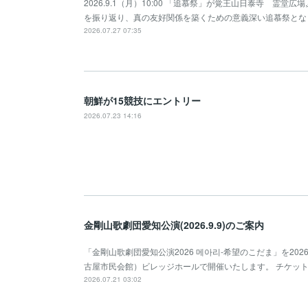
2026.9.1（月）10:00 「追慕祭」が覚王山日泰寺 霊
を振り返り、真の友好関係を築くための意義深い追慕祭とな
2026.07.27 07:35
朝鮮が15競技にエントリー
2026.07.23 14:16
金剛山歌劇団愛知公演(2026.9.9)のご案内
「金剛山歌劇団愛知公演2026 메아리-希望のこだま」を2026年
古屋市民会館）ビレッジホールで開催いたします。 チケッ
2026.07.21 03:02