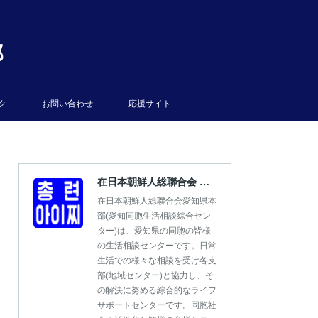
部
ク
お問い合わせ
応援サイト
在日本朝鮮人総聯合会 愛知県本部
在日本朝鮮人総聯合会愛知県本
部(愛知同胞生活相談綜合セン
ター)は、愛知県の同胞の皆様
の生活相談センターです。日常
生活での様々な相談を受け各支
部(地域センター)と協力し、そ
の解決に努める綜合的なライフ
サポートセンターです。同胞社