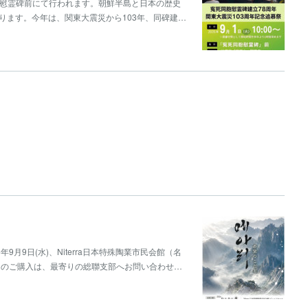
堂広場,慰霊碑前にて行われます。朝鮮半島と日本の歴史
ります。今年は、関東大震災から103年、同碑建…
9月9日(水)、Niterra日本特殊陶業市民会館（名
トのご購入は、最寄りの総聯支部へお問い合わせ…