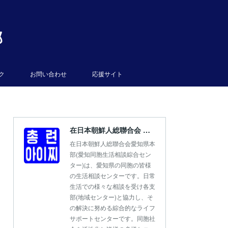
部
ク
お問い合わせ
応援サイト
在日本朝鮮人総聯合会 愛知県本部
在日本朝鮮人総聯合会愛知県本
部(愛知同胞生活相談綜合セン
ター)は、愛知県の同胞の皆様
の生活相談センターです。日常
生活での様々な相談を受け各支
部(地域センター)と協力し、そ
の解決に努める綜合的なライフ
サポートセンターです。同胞社