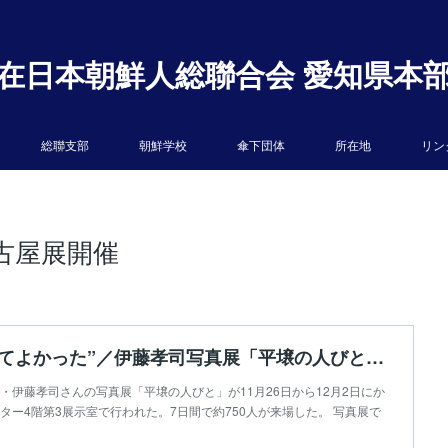
在日本朝鮮人総聯合会 愛知県本
総聯支部
朝鮮学校
傘下団体
所在地
リン
古屋展開催
朝鮮の姿に“来てよかった”／伊藤孝司写真展「平壌の人びと」名古屋展
・伊藤孝司さんの写真展「平壌の人びと」が11月26日から12月2日にか
ター4階第3展示室で行われた。7日間で約750人が来場した。 写真展で