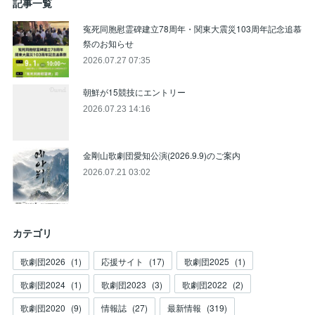
記事一覧
寃死同胞慰霊碑建立78周年・関東大震災103周年記念追慕
祭のお知らせ
2026.07.27 07:35
朝鮮が15競技にエントリー
2026.07.23 14:16
金剛山歌劇団愛知公演(2026.9.9)のご案内
2026.07.21 03:02
カテゴリ
歌劇団2026
(
1
)
応援サイト
(
17
)
歌劇団2025
(
1
)
歌劇団2024
(
1
)
歌劇団2023
(
3
)
歌劇団2022
(
2
)
歌劇団2020
(
9
)
情報誌
(
27
)
最新情報
(
319
)