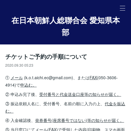
在日本朝鮮人総聯合会 愛知県本
部
チケットご予約の手順について
2020.09.30 05:23
①
メール
(k.o.t.aichi.ec@gmail.com)、または
FAX
(050-3606-
4914)で
申込む。
② 申込み完了後、
受付番号と代金送金口座等の知らせが届く。
③ 振込依頼人名に、受付番号、名前の順に入力の上、
代金を振込
む。
④ 入金確認後、
発券番号(座席番号ではない)等の知らせが届く。
⑤ 当日窓口にて
メール(FAX)で受領した内容
(印刷物、スマホ画面