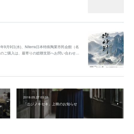
9月9日(水)、Niterra日本特殊陶業市民会館（名
トのご購入は、最寄りの総聯支部へお問い合わせ…
2019.05.27 03:01
「ニジノキセキ」上映のお知らせ