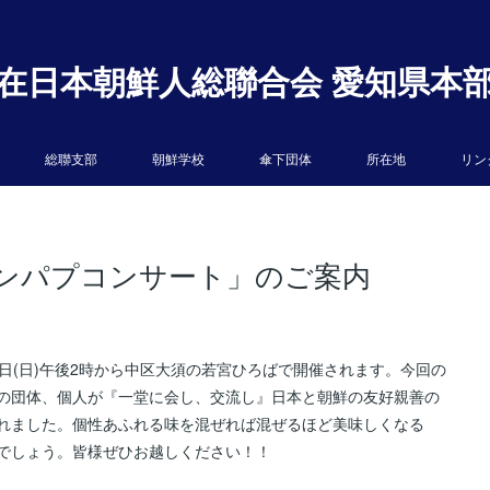
在日本朝鮮人総聯合会 愛知県本
総聯支部
朝鮮学校
傘下団体
所在地
リン
ンパプコンサート」のご案内
日(日)午後2時から中区大須の若宮ひろばで開催されます。今回の
の団体、個人が『一堂に会し、交流し』日本と朝鮮の友好親善の
れました。個性あふれる味を混ぜれば混ぜるほど美味しくなる
でしょう。皆様ぜひお越しください！！