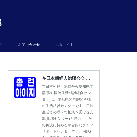
部
ク
お問い合わせ
応援サイト
在日本朝鮮人総聯合会 愛知県本部
在日本朝鮮人総聯合会愛知県本
部(愛知同胞生活相談綜合セン
ター)は、愛知県の同胞の皆様
の生活相談センターです。日常
生活での様々な相談を受け各支
部(地域センター)と協力し、そ
の解決に努める綜合的なライフ
サポートセンターです。同胞社