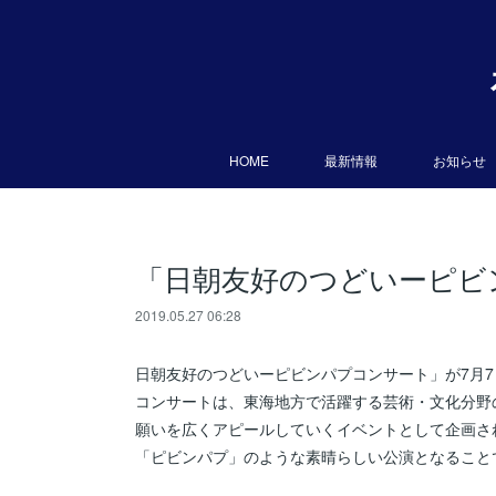
HOME
最新情報
お知らせ
「日朝友好のつどいーピビ
2019.05.27 06:28
日朝友好のつどいーピビンパプコンサート」が7月7
コンサートは、東海地方で活躍する芸術・文化分野
願いを広くアピールしていくイベントとして企画さ
「ピビンパプ」のような素晴らしい公演となること