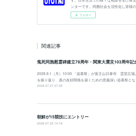
ンターです。同胞社会を活性化し皆様
フォロー
関連記事
寃死同胞慰霊碑建立78周年・関東大震災103周年
2026.9.1（月）10:00 「追慕祭」が覚王山日泰寺 霊
を振り返り、真の友好関係を築くための意義深い追慕祭とな
2026.07.27 07:35
朝鮮が15競技にエントリー
2026.07.23 14:16