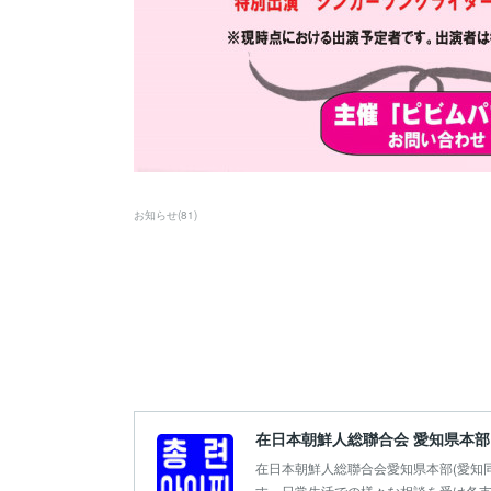
お知らせ
(
81
)
在日本朝鮮人総聯合会 愛知県本部
在日本朝鮮人総聯合会愛知県本部(愛知
す。日常生活での様々な相談を受け各支