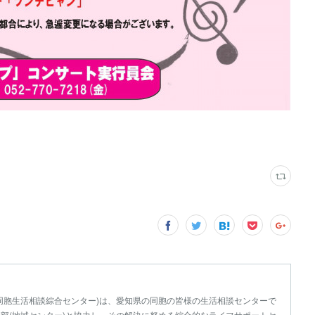
同胞生活相談綜合センター)は、愛知県の同胞の皆様の生活相談センターで
部(地域センター)と協力し、その解決に努める綜合的なライフサポートセ