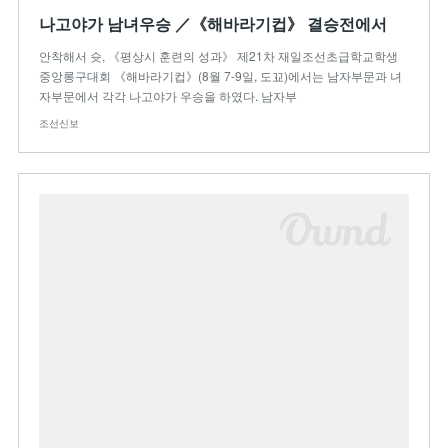
나고야가 남녀우승 ／《해바라기컵》 결승전에서
안착해서 슛, 《평상시 훈련의 성과》 제21차 재일조선초급학교학생
중앙롱구대회 《해바라기컵》(8월 7-9일, 도꾜)에서는 남자부문과 녀
자부문에서 각각 나고야가 우승을 하였다. 남자부
조선신보