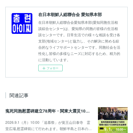
在日本朝鮮人総聯合会 愛知県本部
在日本朝鮮人総聯合会愛知県本部(愛知同胞生活相
談綜合センター)は、愛知県の同胞の皆様の生活相
談センターです。日常生活での様々な相談を受け各
支部(地域センター)と協力し、その解決に努める綜
合的なライフサポートセンターです。同胞社会を活
性化し皆様の多様なニーズに対応するため、精力的
に活動しています。
フォロー
関連記事
寃死同胞慰霊碑建立78周年・関東大震災103周年記念追慕祭のお知らせ
2026.9.1（月）10:00 「追慕祭」が覚王山日泰寺 霊
堂広場,慰霊碑前にて行われます。朝鮮半島と日本の…