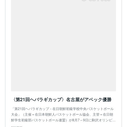
〈第21回ヘバラギカップ〉名古屋がアベック優勝
「第21回ヘバラギカップ－在日朝鮮初級学校中央バスケットボール
大会」（主催＝在日本朝鮮人バスケットボール協会、主管＝在日朝
鮮学生初級部バスケットボール連盟）が8月7～9日に駒沢オリンピ…