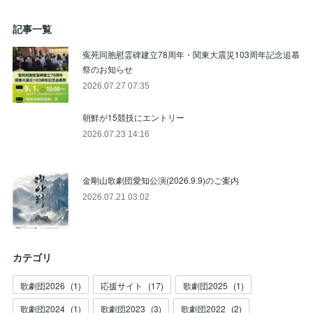
記事一覧
寃死同胞慰霊碑建立78周年・関東大震災103周年記念追慕
祭のお知らせ
2026.07.27 07:35
朝鮮が15競技にエントリー
2026.07.23 14:16
金剛山歌劇団愛知公演(2026.9.9)のご案内
2026.07.21 03:02
カテゴリ
歌劇団2026
(
1
)
応援サイト
(
17
)
歌劇団2025
(
1
)
歌劇団2024
(
1
)
歌劇団2023
(
3
)
歌劇団2022
(
2
)